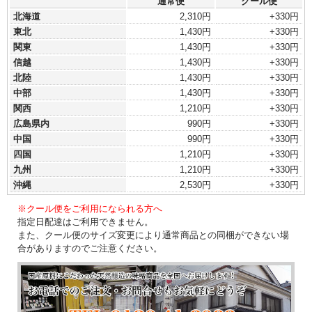
通常便
クール便
北海道
2,310円
+330円
東北
1,430円
+330円
関東
1,430円
+330円
信越
1,430円
+330円
北陸
1,430円
+330円
中部
1,430円
+330円
関西
1,210円
+330円
広島県内
990円
+330円
中国
990円
+330円
四国
1,210円
+330円
九州
1,210円
+330円
沖縄
2,530円
+330円
※クール便をご利用になられる方へ
指定日配達はご利用できません。
また、クール便のサイズ変更により通常商品との同梱ができない場
合がありますのでご注意ください。