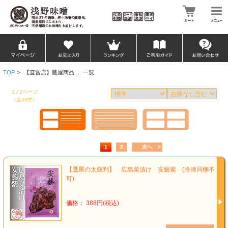
TOP
>
【直営店】鷹屋商品 … 一覧
1 / 2ページ
（全28件）
1
2
次へ
【鷹屋の太鼓判】 広島菜漬け 安藝紫 (冷凍同梱不
可)
価格： 388円(税込)