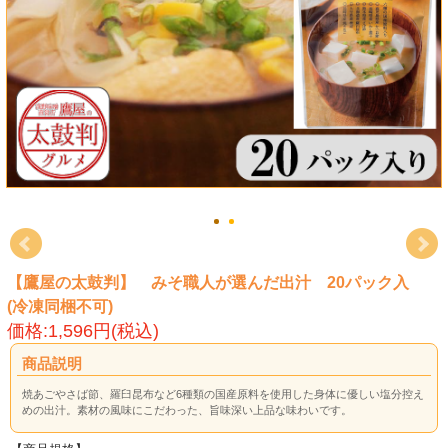
【鷹屋の太鼓判】 みそ職人が選んだ出汁 20パック入
(冷凍同梱不可)
価格:1,596円(税込)
商品説明
焼あごやさば節、羅臼昆布など6種類の国産原料を使用した身体に優しい塩分控え
めの出汁。素材の風味にこだわった、旨味深い上品な味わいです。