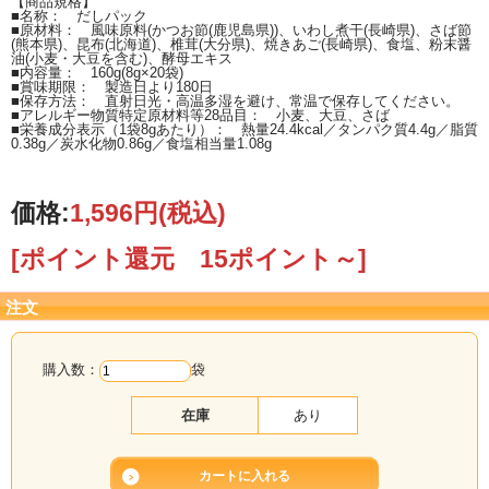
【商品規格】
■名称： だしパック
■原材料： 風味原料(かつお節(鹿児島県))、いわし煮干(長崎県)、さば節
(熊本県)、昆布(北海道)、椎茸(大分県)、焼きあご(長崎県)、食塩、粉末醤
油(小麦・大豆を含む)、酵母エキス
■内容量： 160g(8g×20袋)
■賞味期限： 製造日より180日
■保存方法： 直射日光・高温多湿を避け、常温で保存してください。
■アレルギー物質特定原材料等28品目： 小麦、大豆、さば
■栄養成分表示（1袋8gあたり）： 熱量24.4kcal／タンパク質4.4g／脂質
0.38g／炭水化物0.86g／食塩相当量1.08g
価格:
1,596円
(税込)
[ポイント還元 15ポイント～]
注文
購入数：
袋
在庫
あり