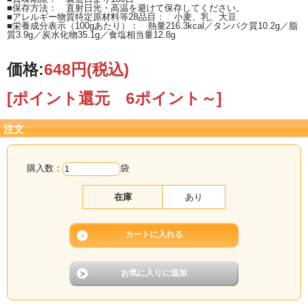
■保存方法： 直射日光・高温を避けて保存してください。
■アレルギー物質特定原材料等28品目： 小麦、乳、大豆
■栄養成分表示（100gあたり）： 熱量216.3kcal／タンパク質10.2g／脂
質3.9g／炭水化物35.1g／食塩相当量12.8g
価格:
648円
(税込)
[ポイント還元 6ポイント～]
注文
購入数：
袋
在庫
あり