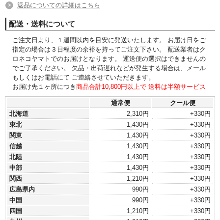
返品についての詳細はこちら
配送・送料について
ご注文日より、１週間以内を目安に発送いたします。 お届け日をご
指定の場合は３日程度の余裕を持ってご注文下さい。 配送業者はク
ロネコヤマトでのお届けとなります。 運送便の選択はできませんの
でご了承ください。 欠品・出荷遅れなどが発生する場合は、メール
もしくはお電話にて ご連絡させていただきます。
お届け先１ヶ所につき
商品合計10,800円以上で 送料は半額サービス
通常便
クール便
北海道
2,310円
+330円
東北
1,430円
+330円
関東
1,430円
+330円
信越
1,430円
+330円
北陸
1,430円
+330円
中部
1,430円
+330円
関西
1,210円
+330円
広島県内
990円
+330円
中国
990円
+330円
四国
1,210円
+330円