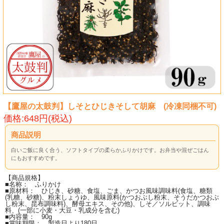
【鷹屋の太鼓判】しそとひじきそして胡麻 (冷凍同梱不可)
価格:648円(税込)
商品説明
白いご飯に良く合う、ソフトタイプの柔らかふりかけです。お弁当や混ぜごはん
にもおすすめです。
【商品規格】
■名称： ふりかけ
■原材料： ひじき、砂糖、食塩、ごま、かつお風味調味料(食塩、糖類
(乳糖、砂糖)、粉末しょうゆ、風味原料(かつおぶし粉末、そうだかつおぶ
し粉末、昆布調味料)、酵母エキス、その他)、しそ／ソルビット、調味
料、(一部に小麦・大豆・乳成分を含む)
■内容量： 90g
■賞味期限： 製造日より180日