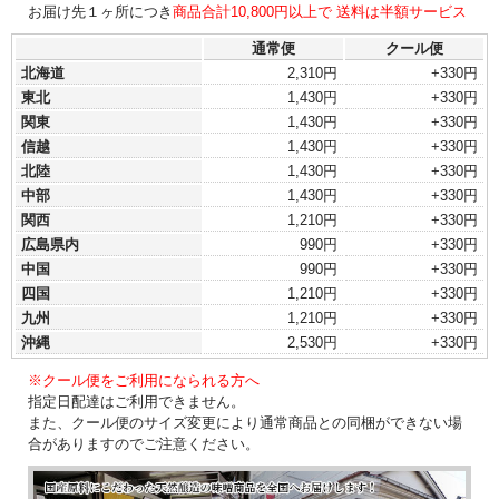
お届け先１ヶ所につき
商品合計10,800円以上で 送料は半額サービス
通常便
クール便
北海道
2,310円
+330円
東北
1,430円
+330円
関東
1,430円
+330円
信越
1,430円
+330円
北陸
1,430円
+330円
中部
1,430円
+330円
関西
1,210円
+330円
広島県内
990円
+330円
中国
990円
+330円
四国
1,210円
+330円
九州
1,210円
+330円
沖縄
2,530円
+330円
※クール便をご利用になられる方へ
指定日配達はご利用できません。
また、クール便のサイズ変更により通常商品との同梱ができない場
合がありますのでご注意ください。