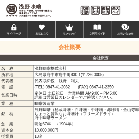
会社概要
会社概要
名 称
浅野味噌株式会社
所在地
広島県府中市府中町830-1(〒726-0005)
代表者
代表取締役 浅野 利夫
電 話
(TEL) 0847-41-2032 (FAX) 0847-41-2350
定休日 土日祝日 営業時間 AM9:00～PM5:00
営業日時
詳細は営業日カレンダーでご確認ください。
業 種
味噌製造業
浅野味噌（秘蔵味噌・白味噌・中味噌・赤味噌・金山寺
銘 柄
ちょっと贅沢なお味噌汁（フリーズドライ）
府中味噌ラーメン
創 業
明治37年 （1904年）
資本金
10,000,000円
従業員
10名