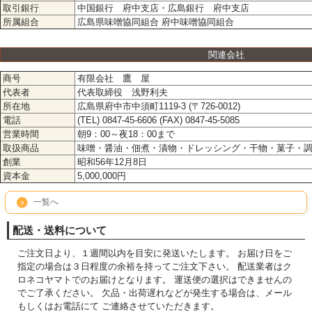
取引銀行
中国銀行 府中支店・広島銀行 府中支店
所属組合
広島県味噌協同組合 府中味噌協同組合
関連会社
商号
有限会社 鷹 屋
代表者
代表取締役 浅野利夫
所在地
広島県府中市中須町1119-3 (〒726-0012)
電話
(TEL) 0847-45-6606 (FAX) 0847-45-5085
営業時間
朝9：00～夜18：00まで
取扱商品
味噌・醤油・佃煮・漬物・ドレッシング・干物・菓子・
創業
昭和56年12月8日
資本金
5,000,000円
一覧へ
配送・送料について
ご注文日より、１週間以内を目安に発送いたします。 お届け日をご
指定の場合は３日程度の余裕を持ってご注文下さい。 配送業者はク
ロネコヤマトでのお届けとなります。 運送便の選択はできませんの
でご了承ください。 欠品・出荷遅れなどが発生する場合は、メール
もしくはお電話にて ご連絡させていただきます。