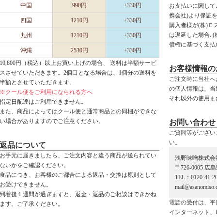
中国
990円
+330円
お支払いに関して､
携会社)より保証
四国
1210円
+330円
購入者様が(株)
は遅延した場合､
九州
1210円
+330円
償権に基づく支払
沖縄
2530円
+330円
10,800円（税込）以上お買い上げの場合、 送料は半額サービ
お客様情報の
スさせていただきます。2個口となる場合は、1個分の送料を
ご注文時に当社へ
半額とさせていただきます。
の個人情報は、当
※クール便をご利用になられる方へ
それ以外の使用ま
指定日配達はご利用できません。
また、商品によってはクール便と通常商品との同梱ができな
い場合がありますのでご注意ください。
お問い合わせ
ご質問等がござい
い。
返品について
お手元に届きましたら、ご注文内容と違う商品が送られてい
浅野味噌株式会
ないかをご確認ください。
〒726-0005 
食品につき、お客様のご都合による返品・交換は原則として
TEL：0120-41-2
お受けできません。
mail@asanomiso.c
到着後１週間が過ぎますと、返金・返品のご相談はできかね
電話の受付は、平
ます。ご了承ください。
インターネット、