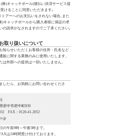
(株)キャッチボール(後払い決済サービス提
を受けることに同意いただきます｡
Ｅストアーへのお支払いをされない場合､また
(株)キャッチボールから購入者様に保証の求
いの請求がなされますのでご了承ください｡
お取り扱いについて
お知らせいただくお客様の住所・氏名など
通販に関する業務のみに使用いたします。
たは外部への提供は一切いたしません。
ましたら、お気軽にお問い合わせくださ
社
広島県府中市府中町830
032 FAX：0120-41-2052
o.jp
日の午前9時～午後5時まで。
FAXは24時間受け付けております。