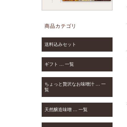
商品カテゴリ
送料込みセット
ギフト … 一覧
ちょっと贅沢なお味噌汁 … 一
覧
天然醸造味噌 … 一覧