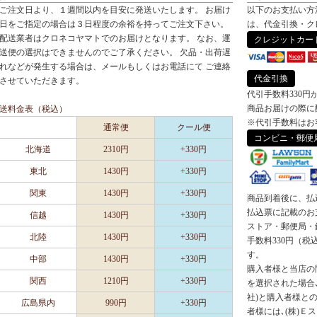
ご注文日より、１週間以内を目安に発送いたします。 お届け
以下のお支払い方
日をご指定の場合は３日程度の余裕を持ってご注文下さい。
は、代金引換・ク
配送業者はクロネコヤマトでのお届けとなります。 なお、運
クレジットカー
送便の選択はできませんのでご了承ください。 欠品・出荷遅
れなどが発生する場合は、メールもしくはお電話にて ご連絡
代金引換
させていただきます。
代引手数料330円
商品お届けの際に
送料金表（税込）
※代引手数料はお
通常便
クール便
コンビニ・郵便
北海道
2310円
+330円
東北
1430円
+330円
関東
1430円
+330円
商品到着後に、払
払込票に記載のお
信越
1430円
+330円
ストア・郵便局・
北陸
1430円
+330円
手数料330円（
す。
中部
1430円
+330円
購入者様と当店の
関西
1210円
+330円
を選択された場合､
社)と購入者様と
広島県内
990円
+330円
者様には､(株)Ｅ