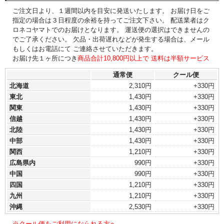
ご注文日より、１週間以内を目安に発送いたします。 お届け日をご
指定の場合は３日程度の余裕を持ってご注文下さい。 配送業者はク
ロネコヤマトでのお届けとなります。 運送便の選択はできませんの
でご了承ください。 欠品・出荷遅れなどが発生する場合は、メール
もしくはお電話にて ご連絡させていただきます。
お届け先１ヶ所につき
商品合計10,800円以上で 送料は半額サービス
通常便
クール便
北海道
2,310円
+330円
東北
1,430円
+330円
関東
1,430円
+330円
信越
1,430円
+330円
北陸
1,430円
+330円
中部
1,430円
+330円
関西
1,210円
+330円
広島県内
990円
+330円
中国
990円
+330円
四国
1,210円
+330円
九州
1,210円
+330円
沖縄
2,530円
+330円
※クール便をご利用になられる方へ