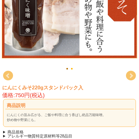
にんにくみそ220gスタンドパック入
価格:750円(税込)
商品説明
にんにくの旨み広がる、ご飯や料理に合う香ばし絶品万能味噌。
炒め物や野菜にも。
商品規格
アレルギー物質特定原材料等28品目