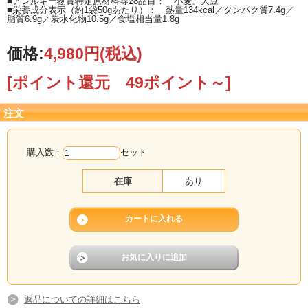
■アレルギー物質特定原材料等28品目： 小麦、大豆
■栄養成分表示（約1袋50gあたり）： 熱量134kcal／タンパク質7.4g／
脂質6.9g／炭水化物10.5g／食塩相当量1.8g
価格:
4,980円
(税込)
[ポイント還元 49ポイント～]
注文
購入数：
セット
在庫
あり
返品についての詳細はこちら