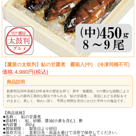
【鷹屋の太鼓判】鮎の甘露煮 霧箱入(中) (冷凍同梱不可)
価格:4,980円(税込)
商品説明
創業明治35年依頼110年余年の歴史を持つ、府中・無憂舘。その豊かな経験により
昔ながらの家内工業的な製法で作られる「鮎の甘露煮」。清流におどる若鮎をそ
のままに、美しく、味わい深く、手間と時間を充分にかけた手作りの逸品です。
【商品規格】
■名称： 鮎の甘露煮
■原材料： 鮎、砂糖、醤油(小麦を含む)、酢
■内容量： 450ｇ
■賞味期限： 製造日より60日
■保存方法： 直射日光・高温を避けて涼所で保存してください。