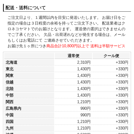
配送・送料について
ご注文日より、１週間以内を目安に発送いたします。 お届け日をご
指定の場合は３日程度の余裕を持ってご注文下さい。 配送業者はク
ロネコヤマトでのお届けとなります。 運送便の選択はできませんの
でご了承ください。 欠品・出荷遅れなどが発生する場合は、メール
もしくはお電話にて ご連絡させていただきます。
お届け先１ヶ所につき
商品合計10,800円以上で 送料は半額サービス
通常便
クール便
北海道
2,310円
+330円
東北
1,430円
+330円
関東
1,430円
+330円
信越
1,430円
+330円
北陸
1,430円
+330円
中部
1,430円
+330円
関西
1,210円
+330円
広島県内
990円
+330円
中国
990円
+330円
四国
1,210円
+330円
九州
1,210円
+330円