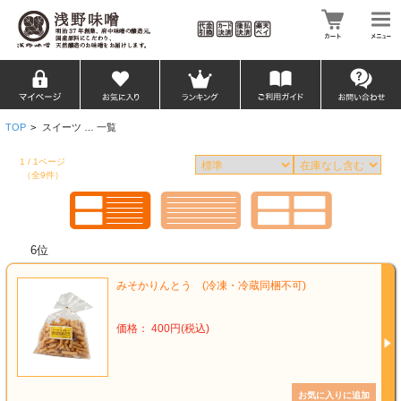
TOP
>
スイーツ … 一覧
1 / 1ページ
（全9件）
6位
みそかりんとう (冷凍・冷蔵同梱不可)
価格： 400円(税込)