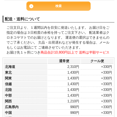
配送・送料について
ご注文日より、１週間以内を目安に発送いたします。 お届け日をご
指定の場合は３日程度の余裕を持ってご注文下さい。 配送業者はク
ロネコヤマトでのお届けとなります。 運送便の選択はできませんの
でご了承ください。 欠品・出荷遅れなどが発生する場合は、メール
もしくはお電話にて ご連絡させていただきます。
お届け先１ヶ所につき
商品合計10,800円以上で 送料は半額サービス
通常便
クール便
北海道
2,310円
+330円
東北
1,430円
+330円
関東
1,430円
+330円
信越
1,430円
+330円
北陸
1,430円
+330円
中部
1,430円
+330円
関西
1,210円
+330円
広島県内
990円
+330円
中国
990円
+330円