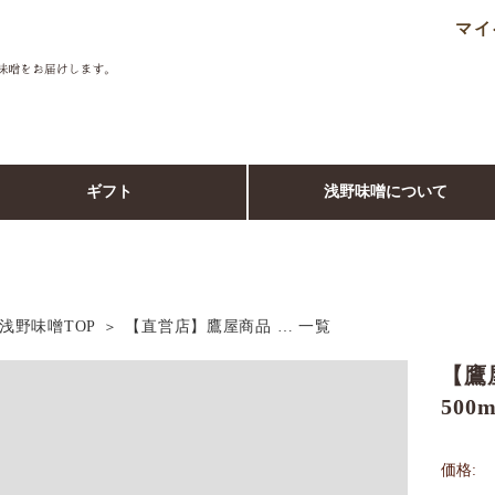
マイ
ギフト
浅野味噌について
浅野味噌TOP
【直営店】鷹屋商品 … 一覧
【鷹
500
価格: