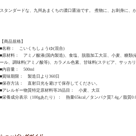
スタンダードな、九州あまくちの濃口醤油です。 煮物に、お刺身に、
【商品規格】
■名称： こいくちしょうゆ(混合)
■原材料： アミノ酸液(国内製造)、食塩、脱脂加工大豆、小麦、糖類(
ール、調味料(アミノ酸等)、カラメル色素、甘味料(ステビア、サッカリン
■内容量： 500ml
■賞味期限： 製造日より360日
■保存方法： 直射日光を避けて保存してください。
■アレルギー物質特定原材料等28品目： 小麦、大豆
■栄養成分表示（100gあたり）： 熱量65kcal／タンパク質7.4g／脂質0.0