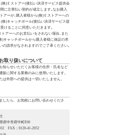
(株)Ｅストアー(後払い決済サービス提供会
の間に立替払い契約が成立します｡なお購入
ストアーが､購入者様から(株)Ｅストアーへの
(株)キャッチボール(後払い決済サービス提
を受けることに同意いただきます｡
Ｅストアーへのお支払いをされない場合､また
(株)キャッチボールから購入者様に保証の求
いの請求がなされますのでご了承ください｡
お取り扱いについて
お知らせいただくお客様の住所・氏名など
通販に関する業務のみに使用いたします。
たは外部への提供は一切いたしません。
ましたら、お気軽にお問い合わせくださ
社
広島県府中市府中町830
032 FAX：0120-41-2052
o.jp