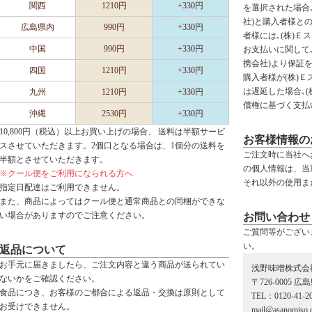
関西
1210円
+330円
を選択された場合､
社)と購入者様と
広島県内
990円
+330円
者様には､(株)Ｅ
中国
990円
+330円
お支払いに関して､
携会社)より保証
四国
1210円
+330円
購入者様が(株)
は遅延した場合､
九州
1210円
+330円
償権に基づく支払
沖縄
2530円
+330円
10,800円（税込）以上お買い上げの場合、 送料は半額サービ
お客様情報の
スさせていただきます。2個口となる場合は、1個分の送料を
ご注文時に当社へ
半額とさせていただきます。
の個人情報は、当
※クール便をご利用になられる方へ
それ以外の使用ま
指定日配達はご利用できません。
また、商品によってはクール便と通常商品との同梱ができな
い場合がありますのでご注意ください。
お問い合わせ
ご質問等がござい
い。
返品について
お手元に届きましたら、ご注文内容と違う商品が送られてい
浅野味噌株式会
ないかをご確認ください。
〒726-0005 
食品につき、お客様のご都合による返品・交換は原則として
TEL：0120-41-2
お受けできません。
mail@asanomiso.c