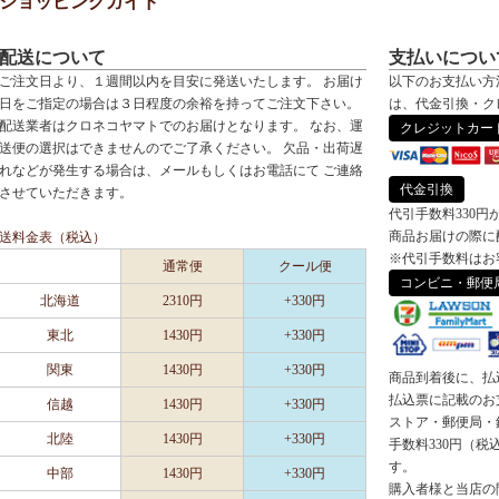
ショッピングガイド
配送について
支払いについ
ご注文日より、１週間以内を目安に発送いたします。 お届け
以下のお支払い方
日をご指定の場合は３日程度の余裕を持ってご注文下さい。
は、代金引換・ク
配送業者はクロネコヤマトでのお届けとなります。 なお、運
クレジットカー
送便の選択はできませんのでご了承ください。 欠品・出荷遅
れなどが発生する場合は、メールもしくはお電話にて ご連絡
代金引換
させていただきます。
代引手数料330円
商品お届けの際に
送料金表（税込）
※代引手数料はお
通常便
クール便
コンビニ・郵便
北海道
2310円
+330円
東北
1430円
+330円
関東
1430円
+330円
商品到着後に、払
払込票に記載のお
信越
1430円
+330円
ストア・郵便局・
北陸
1430円
+330円
手数料330円（
す。
中部
1430円
+330円
購入者様と当店の