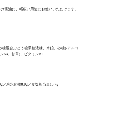
かけ醤油に、幅広い用途にお使いいただけます。
砂糖混合ぶどう糖果糖液糖、水飴、砂糖)/アルコ
Na、甘草)、ビタミンB1
g／炭水化物8.9g／食塩相当量13.7g