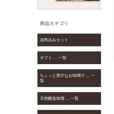
商品カテゴリ
送料込みセット
ギフト … 一覧
ちょっと贅沢なお味噌汁 … 一
覧
天然醸造味噌 … 一覧