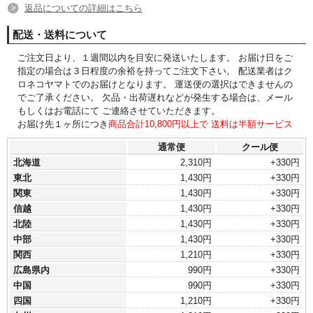
返品についての詳細はこちら
配送・送料について
ご注文日より、１週間以内を目安に発送いたします。 お届け日をご
指定の場合は３日程度の余裕を持ってご注文下さい。 配送業者はク
ロネコヤマトでのお届けとなります。 運送便の選択はできませんの
でご了承ください。 欠品・出荷遅れなどが発生する場合は、メール
もしくはお電話にて ご連絡させていただきます。
お届け先１ヶ所につき
商品合計10,800円以上で 送料は半額サービス
通常便
クール便
北海道
2,310円
+330円
東北
1,430円
+330円
関東
1,430円
+330円
信越
1,430円
+330円
北陸
1,430円
+330円
中部
1,430円
+330円
関西
1,210円
+330円
広島県内
990円
+330円
中国
990円
+330円
四国
1,210円
+330円