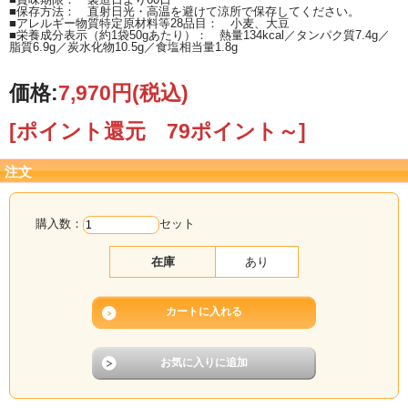
■保存方法： 直射日光・高温を避けて涼所で保存してください。
■アレルギー物質特定原材料等28品目： 小麦、大豆
■栄養成分表示（約1袋50gあたり）： 熱量134kcal／タンパク質7.4g／
脂質6.9g／炭水化物10.5g／食塩相当量1.8g
価格:
7,970円
(税込)
[ポイント還元 79ポイント～]
注文
購入数：
セット
在庫
あり