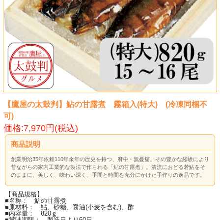
【鷹屋の太鼓判】鮎の甘露煮 霧箱入(特大) (冷凍同梱不
可)
価格:7,970円(税込)
商品説明
創業明治35年依頼110年余年の歴史を持つ、府中・無憂舘。その豊かな経験により
昔ながらの家内工業的な製法で作られる「鮎の甘露煮」。清流におどる若鮎をそ
のままに、美しく、味わい深く、手間と時間を充分にかけた手作りの逸品です。
【商品規格】
■名称： 鮎の甘露煮
■原材料： 鮎、砂糖、醤油(小麦を含む)、酢
■内容量： 820ｇ
■賞味期限： 製造日より60日