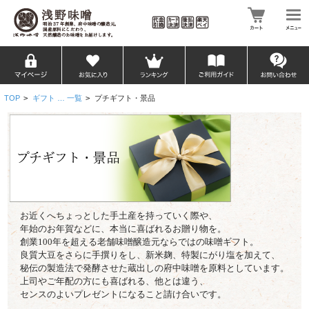
TOP
>
ギフト … 一覧
>
プチギフト・景品
お近くへちょっとした手土産を持っていく際や、
年始のお年賀などに、本当に喜ばれるお贈り物を。
創業100年を超える老舗味噌醸造元ならではの味噌ギフト。
良質大豆をさらに手撰りをし、新米麹、特製にがり塩を加えて、
秘伝の製造法で発酵させた蔵出しの府中味噌を原料としています。
上司やご年配の方にも喜ばれる、他とは違う、
センスのよいプレゼントになること請け合いです。