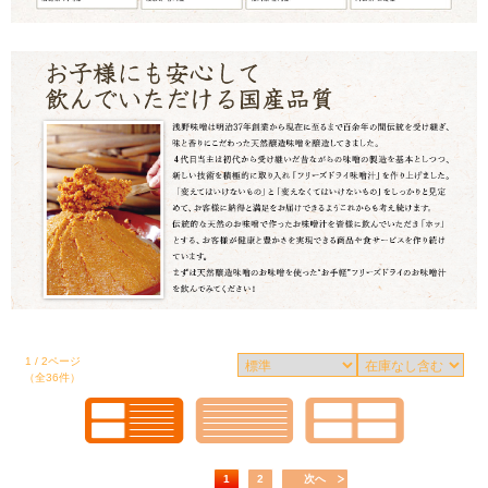
1 / 2ページ
（全36件）
1
2
次へ