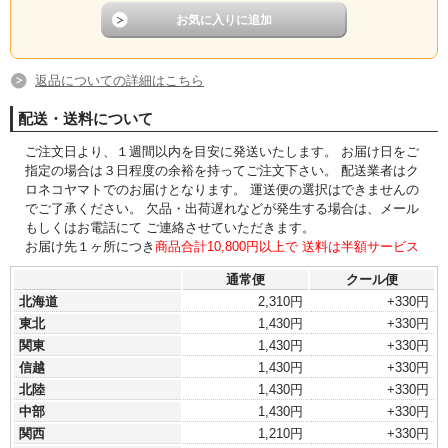
返品についての詳細はこちら
配送・送料について
ご注文日より、１週間以内を目安に発送いたします。 お届け日をご
指定の場合は３日程度の余裕を持ってご注文下さい。 配送業者はク
ロネコヤマトでのお届けとなります。 運送便の選択はできませんの
でご了承ください。 欠品・出荷遅れなどが発生する場合は、メール
もしくはお電話にて ご連絡させていただきます。
お届け先１ヶ所につき
商品合計10,800円以上で 送料は半額サービス
通常便
クール便
北海道
2,310円
+330円
東北
1,430円
+330円
関東
1,430円
+330円
信越
1,430円
+330円
北陸
1,430円
+330円
中部
1,430円
+330円
関西
1,210円
+330円