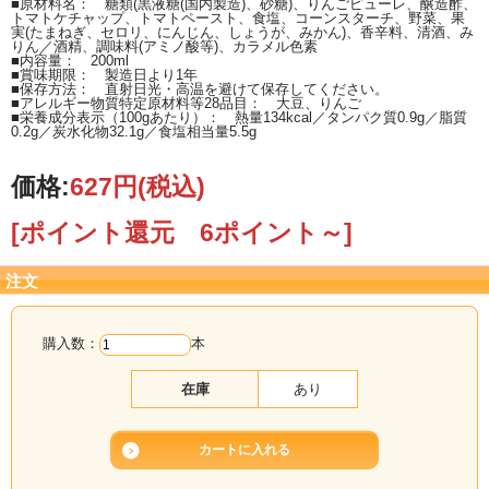
■原材料名： 糖類(黒液糖(国内製造)、砂糖)、りんごピューレ、醸造酢、
トマトケチャップ、トマトペースト、食塩、コーンスターチ、野菜、果
実(たまねぎ、セロリ、にんじん、しょうが、みかん)、香辛料、清酒、み
りん／酒精、調味料(アミノ酸等)、カラメル色素
■内容量： 200ml
■賞味期限： 製造日より1年
■保存方法： 直射日光・高温を避けて保存してください。
■アレルギー物質特定原材料等28品目： 大豆、りんご
■栄養成分表示（100gあたり）： 熱量134kcal／タンパク質0.9g／脂質
0.2g／炭水化物32.1g／食塩相当量5.5g
価格:
627円
(税込)
[ポイント還元 6ポイント～]
注文
購入数：
本
在庫
あり