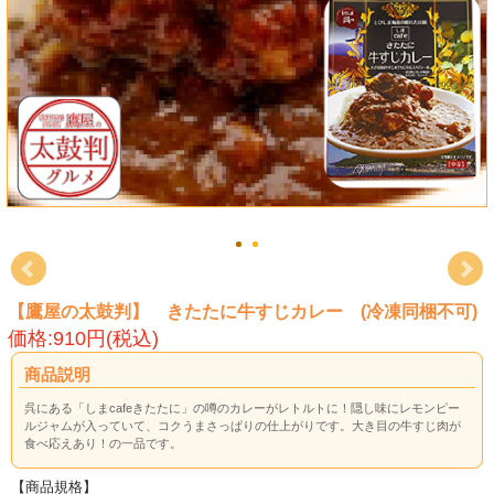
【鷹屋の太鼓判】 きたたに牛すじカレー (冷凍同梱不可)
価格:910円(税込)
商品説明
呉にある「しまcafeきたたに」の噂のカレーがレトルトに！隠し味にレモンピー
ルジャムが入っていて、コクうまさっぱりの仕上がりです。大き目の牛すじ肉が
食べ応えあり！の一品です。
【商品規格】