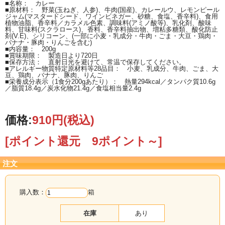
■名称： カレー
■原材料： 野菜(玉ねぎ、人参)、牛肉(国産)、カレールウ、レモンピール
ジャム(マスタードシード、ワインビネガー、砂糖、食塩、香辛料)、食用
植物油脂、香辛料／カラメル色素、調味料(アミノ酸等)、乳化剤、酸味
料、甘味料(スクラロース)、香料、香辛料抽出物、増粘多糖類、酸化防止
剤(V.E)、シリコーン、(一部に小麦・乳成分・牛肉・ごま・大豆・鶏肉・
バナナ・豚肉・りんごを含む)
■内容量： 200g
■賞味期限： 製造日より720日
■保存方法： 直射日光を避けて、常温で保存してください。
■アレルギー物質特定原材料等28品目： 小麦、乳成分、牛肉、ごま、大
豆、鶏肉、バナナ、豚肉、りんご
■栄養成分表示（1食分200gあたり）： 熱量294kcal／タンパク質10.6g
／脂質18.4g／炭水化物21.4g／食塩相当量2.4g
価格:
910円
(税込)
[ポイント還元 9ポイント～]
注文
購入数：
箱
在庫
あり