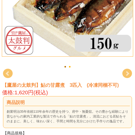
【鷹屋の太鼓判】鮎の甘露煮 3匹入 (冷凍同梱不可)
価格:1,620円(税込)
商品説明
創業明治35年依頼110年余年の歴史を持つ、府中・無憂舘。その豊かな経験により
昔ながらの家内工業的な製法で作られる「鮎の甘露煮」。清流におどる若鮎をそ
のままに、美しく、味わい深く、手間と時間を充分にかけた手作りの逸品です。
【商品規格】