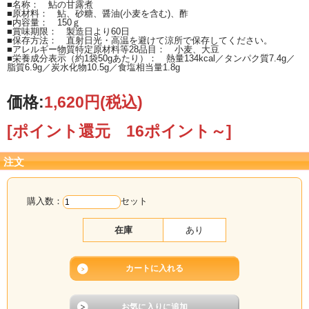
■名称： 鮎の甘露煮
■原材料： 鮎、砂糖、醤油(小麦を含む)、酢
■内容量： 150ｇ
■賞味期限： 製造日より60日
■保存方法： 直射日光・高温を避けて涼所で保存してください。
■アレルギー物質特定原材料等28品目： 小麦、大豆
■栄養成分表示（約1袋50gあたり）： 熱量134kcal／タンパク質7.4g／
脂質6.9g／炭水化物10.5g／食塩相当量1.8g
価格:
1,620円
(税込)
[ポイント還元 16ポイント～]
注文
購入数：
セット
在庫
あり