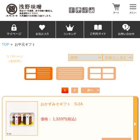
TOP
>
お中元ギフト
1 / 2ページ
（全31件）
1
2
次へ
おかずみそギフト S-2A
価格： 1,320円(税込)