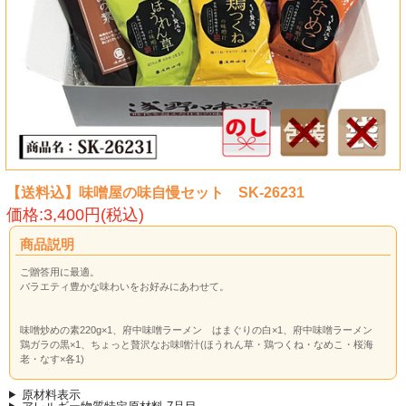
【送料込】味噌屋の味自慢セット SK-26231
価格:3,400円(税込)
商品説明
ご贈答用に最適。
バラエティ豊かな味わいをお好みにあわせて。
味噌炒めの素220g×1、府中味噌ラーメン はまぐりの白×1、府中味噌ラーメン
鶏ガラの黒×1、ちょっと贅沢なお味噌汁(ほうれん草・鶏つくね・なめこ・桜海
老・なす×各1)
原材料表示