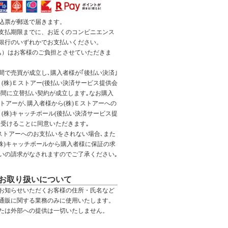
込票が郵送で届きます。
支払期限までに、お近くのコンビニエンス
銀行のいずれかでお支払いください。
税込）はお客様のご負担とさせていただきま
間で売買が成立し､購入者様が｢後払い決済｣
(株)Ｅストアー(後払い決済サービス提供会
の間に立替払い契約が成立します｡なお購入
ストアーが､購入者様から(株)Ｅストアーへの
(株)キャッチボール(後払い決済サービス提
を受けることに同意いただきます｡
Ｅストアーへのお支払いをされない場合､また
(株)キャッチボールから購入者様に保証の求
いの請求がなされますのでご了承ください｡
お取り扱いについて
お知らせいただくお客様の住所・氏名など
通販に関する業務のみに使用いたします。
たは外部への提供は一切いたしません。