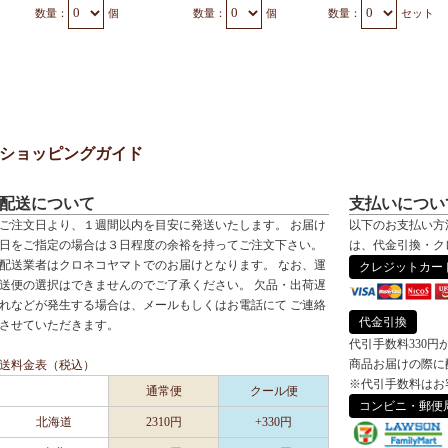
数量：
個
数量：
個
数量：
セット
ショッピングガイド
配送について
支払いについ
ご注文日より、１週間以内を目安に発送いたします。 お届け
以下のお支払い方
日をご指定の場合は３日程度の余裕を持ってご注文下さい。
は、代金引換・ク
配送業者はクロネコヤマトでのお届けとなります。 なお、運
クレジットカー
送便の選択はできませんのでご了承ください。 欠品・出荷遅
れなどが発生する場合は、メールもしくはお電話にて ご連絡
代金引換
させていただきます。
代引手数料330円
商品お届けの際に
送料金表（税込）
※代引手数料はお
通常便
クール便
コンビニ・郵便
北海道
2310円
+330円