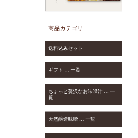
商品カテゴリ
送料込みセット
ギフト … 一覧
ちょっと贅沢なお味噌汁 … 一
覧
天然醸造味噌 … 一覧