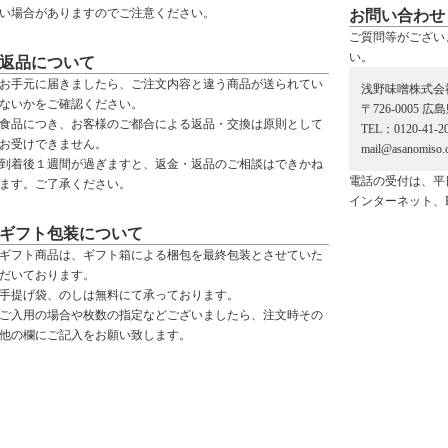
い場合がありますのでご注意ください。
お問い合わせ
ご質問等がござい
い。
返品について
お手元に届きましたら、ご注文内容と違う商品が送られてい
浅野味噌株式会
ないかをご確認ください。
〒726-0005 
食品につき、お客様のご都合による返品・交換は原則として
TEL：0120-41-2
お受けできません。
mail@asanomiso.c
到着後１週間が過ぎますと、返金・返品のご相談はできかね
電話の受付は、平
ます。ご了承ください。
インターネット、
ギフト包装について
ギフト商品は、ギフト箱による梱包を最終包装とさせていた
だいております。
手提げ袋、のしは無料にて承っております。
ご入用の場合や枚数の指定などございましたら、注文時その
他の欄にご記入をお願い致します。