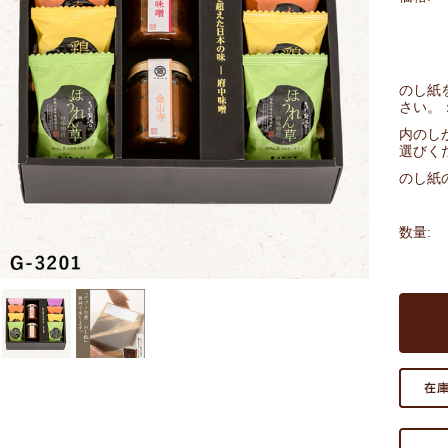
のし紙
さい。
内のし
選びく
のし紙
数量: