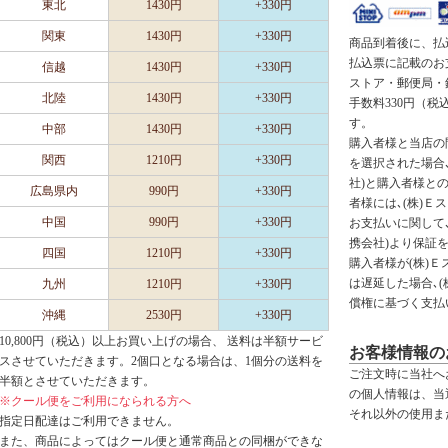
東北
1430円
+330円
関東
1430円
+330円
商品到着後に、払
払込票に記載のお
信越
1430円
+330円
ストア・郵便局・
北陸
1430円
+330円
手数料330円（
す。
中部
1430円
+330円
購入者様と当店の
関西
1210円
+330円
を選択された場合､
社)と購入者様と
広島県内
990円
+330円
者様には､(株)Ｅ
中国
990円
+330円
お支払いに関して､
携会社)より保証
四国
1210円
+330円
購入者様が(株)
は遅延した場合､
九州
1210円
+330円
償権に基づく支払
沖縄
2530円
+330円
10,800円（税込）以上お買い上げの場合、 送料は半額サービ
お客様情報の
スさせていただきます。2個口となる場合は、1個分の送料を
ご注文時に当社へ
半額とさせていただきます。
の個人情報は、当
※クール便をご利用になられる方へ
それ以外の使用ま
指定日配達はご利用できません。
また、商品によってはクール便と通常商品との同梱ができな