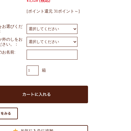
¥3,120
(税込)
[ポイント還元 31ポイント～]
をお選びくだ
：
か外のしをお
ださい。：
のお名前:
箱