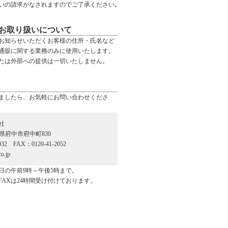
いの請求がなされますのでご了承ください｡
お取り扱いについて
お知らせいただくお客様の住所・氏名など
通販に関する業務のみに使用いたします。
たは外部への提供は一切いたしません。
ましたら、お気軽にお問い合わせくださ
社
広島県府中市府中町830
032 FAX：0120-41-2052
o.jp
日の午前9時～午後5時まで。
FAXは24時間受け付けております。