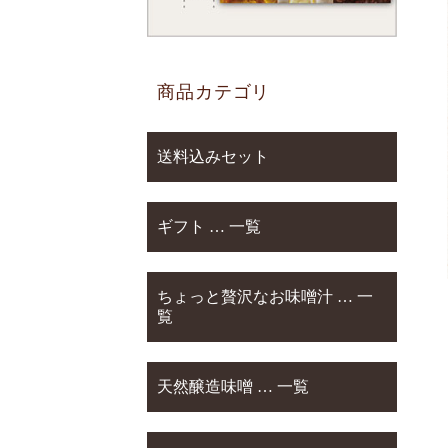
商品カテゴリ
送料込みセット
ギフト … 一覧
ちょっと贅沢なお味噌汁 … 一
覧
天然醸造味噌 … 一覧