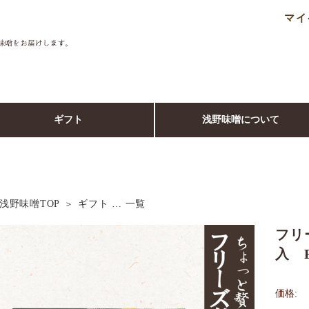
マイ
ギフト
浅野味噌について
浅野味噌TOP
ギフト … 一覧
フリ
入 F
価格: