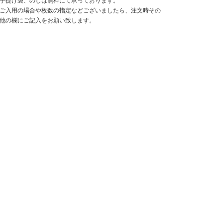
手提げ袋、のしは無料にて承っております。
ご入用の場合や枚数の指定などございましたら、注文時その
他の欄にご記入をお願い致します。
Copyri
扱いについて
特定商取引法に関する表示