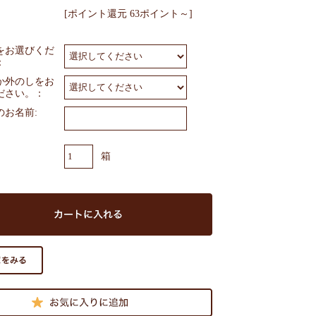
[ポイント還元 63ポイント～]
をお選びくだ
：
か外のしをお
ださい。：
のお名前:
箱