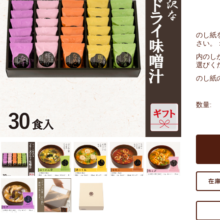
のし紙
さい。
内のし
選びく
のし紙
数量: