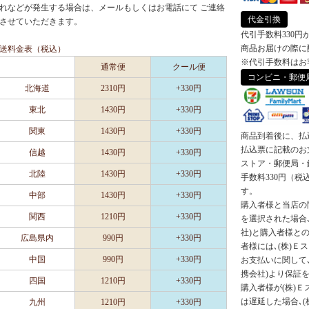
れなどが発生する場合は、メールもしくはお電話にて ご連絡
代金引換
させていただきます。
代引手数料330円
商品お届けの際に
送料金表（税込）
※代引手数料はお
通常便
クール便
コンビニ・郵便
北海道
2310円
+330円
東北
1430円
+330円
関東
1430円
+330円
商品到着後に、払
払込票に記載のお
信越
1430円
+330円
ストア・郵便局・
北陸
1430円
+330円
手数料330円（
す。
中部
1430円
+330円
購入者様と当店の
関西
1210円
+330円
を選択された場合､
社)と購入者様と
広島県内
990円
+330円
者様には､(株)Ｅ
中国
990円
+330円
お支払いに関して､
携会社)より保証
四国
1210円
+330円
購入者様が(株)
は遅延した場合､
九州
1210円
+330円