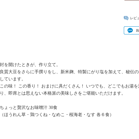
レビ
封を開けたときが、作り立て。
良質大豆をさらに手撰りをし、新米麹、特製にがり塩を加えて、秘伝の
しています。
この味！ この香り！ おまけに具だくさん！ いつでも、どこでもお湯を
り、即席とは思えない本格派の美味しさをご堪能いただけます。
ちょっと贅沢なお味噌汁 30食
（ほうれん草・鶏つくね・なめこ・桜海老・なす 各６食）