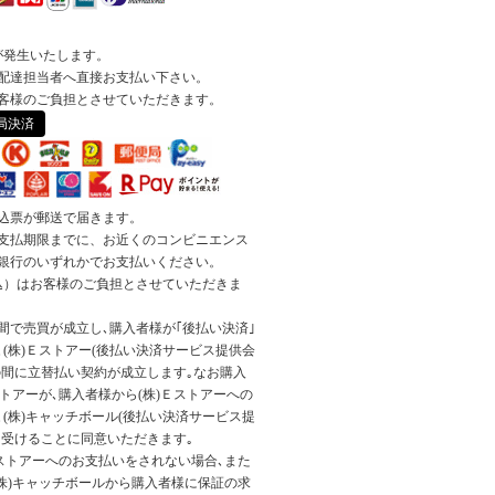
が発生いたします。
配達担当者へ直接お支払い下さい。
客様のご負担とさせていただきます。
局決済
込票が郵送で届きます。
支払期限までに、お近くのコンビニエンス
銀行のいずれかでお支払いください。
税込）はお客様のご負担とさせていただきま
間で売買が成立し､購入者様が｢後払い決済｣
(株)Ｅストアー(後払い決済サービス提供会
の間に立替払い契約が成立します｡なお購入
ストアーが､購入者様から(株)Ｅストアーへの
(株)キャッチボール(後払い決済サービス提
を受けることに同意いただきます｡
Ｅストアーへのお支払いをされない場合､また
(株)キャッチボールから購入者様に保証の求