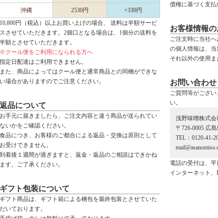
償権に基づく支払
沖縄
2530円
+330円
10,800円（税込）以上お買い上げの場合、 送料は半額サービ
お客様情報の
スさせていただきます。2個口となる場合は、1個分の送料を
ご注文時に当社へ
半額とさせていただきます。
の個人情報は、当
※クール便をご利用になられる方へ
それ以外の使用ま
指定日配達はご利用できません。
また、商品によってはクール便と通常商品との同梱ができな
い場合がありますのでご注意ください。
お問い合わせ
ご質問等がござい
い。
返品について
お手元に届きましたら、ご注文内容と違う商品が送られてい
浅野味噌株式会
ないかをご確認ください。
〒726-0005 
食品につき、お客様のご都合による返品・交換は原則として
TEL：0120-41-2
お受けできません。
mail@asanomiso.c
到着後１週間が過ぎますと、返金・返品のご相談はできかね
電話の受付は、平
ます。ご了承ください。
インターネット、
ギフト包装について
ギフト商品は、ギフト箱による梱包を最終包装とさせていた
だいております。