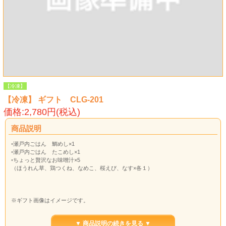
【冷凍】
【冷凍】 ギフト CLG-201
価格:2,780円(税込)
商品説明
◦瀬戸内ごはん 鯛めし×1
◦瀬戸内ごはん たこめし×1
◦ちょっと贅沢なお味噌汁×5
（ほうれん草、鶏つくね、なめこ、桜えび、なす×各１）
※ギフト画像はイメージです。
▼ 商品説明の続きを見る ▼