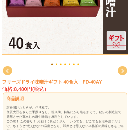
フリーズドライ味噌汁ギフト 40食入 FD-40AY
価格:8,480円(税込)
商品説明
封を開けたときが、作り立て。
良質大豆をさらに手撰りをし、新米麹、特製にがり塩を加えて、秘伝の製造法で
発酵させた蔵出しの府中味噌を原料としています。
この味！ この香り！ おまけに具だくさん！ いつでも、どこでもお湯を注ぐだけ
で、ちょうど“煮えばな”の温度となり、即席とは思えない本格派の美味しさをご堪