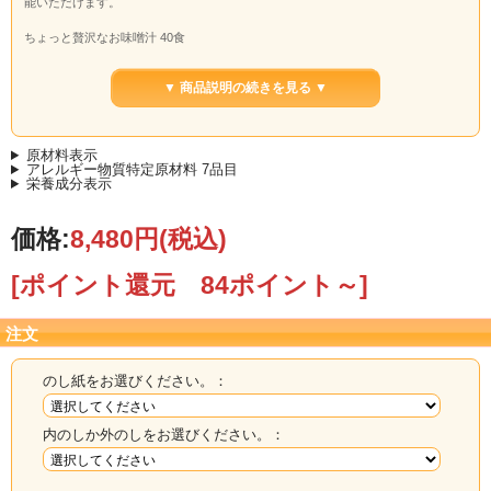
能いただけます。
ちょっと贅沢なお味噌汁 40食
（ほうれん草、鶏つくね、なめこ、桜えび、なす×各８）
▼ 商品説明の続きを見る ▼
原材料表示
アレルギー物質特定原材料 7品目
栄養成分表示
価格:
8,480円
(税込)
[ポイント還元 84ポイント～]
注文
のし紙をお選びください。：
内のしか外のしをお選びください。：