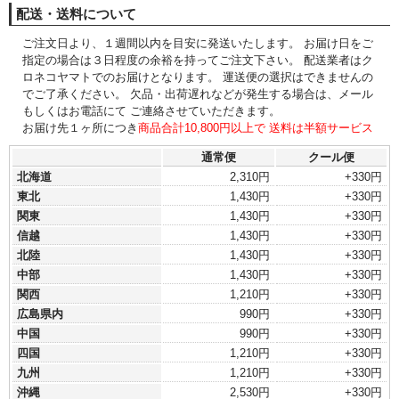
配送・送料について
ご注文日より、１週間以内を目安に発送いたします。 お届け日をご
指定の場合は３日程度の余裕を持ってご注文下さい。 配送業者はク
ロネコヤマトでのお届けとなります。 運送便の選択はできませんの
でご了承ください。 欠品・出荷遅れなどが発生する場合は、メール
もしくはお電話にて ご連絡させていただきます。
お届け先１ヶ所につき
商品合計10,800円以上で 送料は半額サービス
通常便
クール便
北海道
2,310円
+330円
東北
1,430円
+330円
関東
1,430円
+330円
信越
1,430円
+330円
北陸
1,430円
+330円
中部
1,430円
+330円
関西
1,210円
+330円
広島県内
990円
+330円
中国
990円
+330円
四国
1,210円
+330円
九州
1,210円
+330円
沖縄
2,530円
+330円