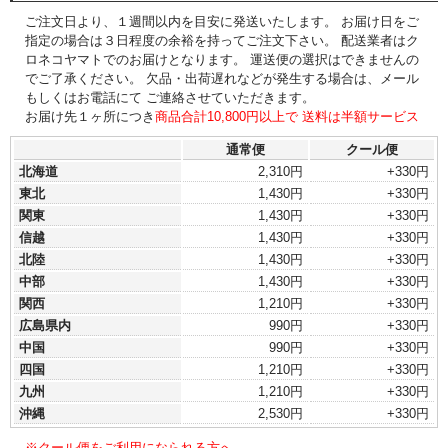
ご注文日より、１週間以内を目安に発送いたします。 お届け日をご
指定の場合は３日程度の余裕を持ってご注文下さい。 配送業者はク
ロネコヤマトでのお届けとなります。 運送便の選択はできませんの
でご了承ください。 欠品・出荷遅れなどが発生する場合は、メール
もしくはお電話にて ご連絡させていただきます。
お届け先１ヶ所につき
商品合計10,800円以上で 送料は半額サービス
通常便
クール便
北海道
2,310円
+330円
東北
1,430円
+330円
関東
1,430円
+330円
信越
1,430円
+330円
北陸
1,430円
+330円
中部
1,430円
+330円
関西
1,210円
+330円
広島県内
990円
+330円
中国
990円
+330円
四国
1,210円
+330円
九州
1,210円
+330円
沖縄
2,530円
+330円
※クール便をご利用になられる方へ