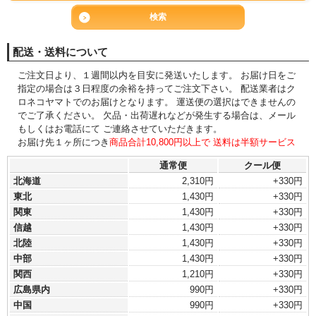
配送・送料について
ご注文日より、１週間以内を目安に発送いたします。 お届け日をご
指定の場合は３日程度の余裕を持ってご注文下さい。 配送業者はク
ロネコヤマトでのお届けとなります。 運送便の選択はできませんの
でご了承ください。 欠品・出荷遅れなどが発生する場合は、メール
もしくはお電話にて ご連絡させていただきます。
お届け先１ヶ所につき
商品合計10,800円以上で 送料は半額サービス
通常便
クール便
北海道
2,310円
+330円
東北
1,430円
+330円
関東
1,430円
+330円
信越
1,430円
+330円
北陸
1,430円
+330円
中部
1,430円
+330円
関西
1,210円
+330円
広島県内
990円
+330円
中国
990円
+330円