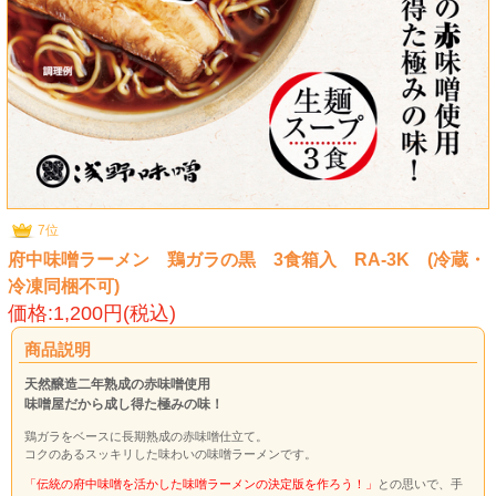
7位
府中味噌ラーメン 鶏ガラの黒 3食箱入 RA-3K (冷蔵・
冷凍同梱不可)
価格:1,200円(税込)
商品説明
天然醸造二年熟成の赤味噌使用
味噌屋だから成し得た極みの味！
鶏ガラをベースに長期熟成の赤味噌仕立て。
コクのあるスッキリした味わいの味噌ラーメンです。
「伝統の府中味噌を活かした味噌ラーメンの決定版を作ろう！」
との思いで、手