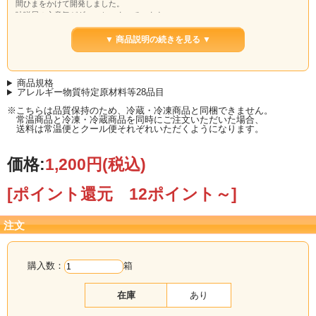
間ひまをかけて開発しました。
味噌屋の心意気がギュッとつまっています。
ぜひご賞味ください。
▼ 商品説明の続きを見る ▼
商品規格
アレルギー物質特定原材料等28品目
※こちらは品質保持のため、冷蔵・冷凍商品と同梱できません。
常温商品と冷凍・冷蔵商品を同時にご注文いただいた場合、
送料は常温便とクール便それぞれいただくようになります。
価格:
1,200円
(税込)
[ポイント還元 12ポイント～]
注文
購入数：
箱
在庫
あり