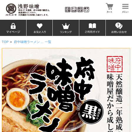
TOP
>
府中味噌ラーメン … 一覧