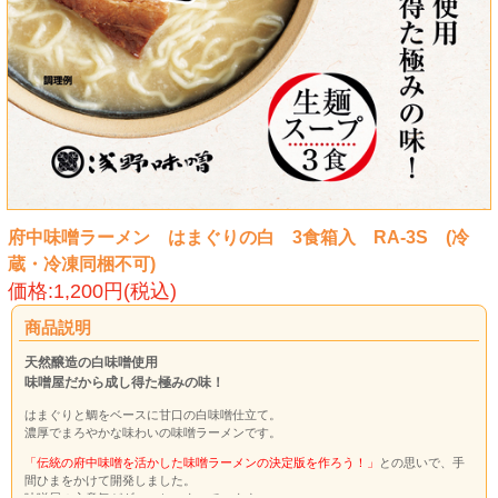
府中味噌ラーメン はまぐりの白 3食箱入 RA-3S (冷
蔵・冷凍同梱不可)
価格:1,200円(税込)
商品説明
天然醸造の白味噌使用
味噌屋だから成し得た極みの味！
はまぐりと鯛をベースに甘口の白味噌仕立て。
濃厚でまろやかな味わいの味噌ラーメンです。
「伝統の府中味噌を活かした味噌ラーメンの決定版を作ろう！」
との思いで、手
間ひまをかけて開発しました。