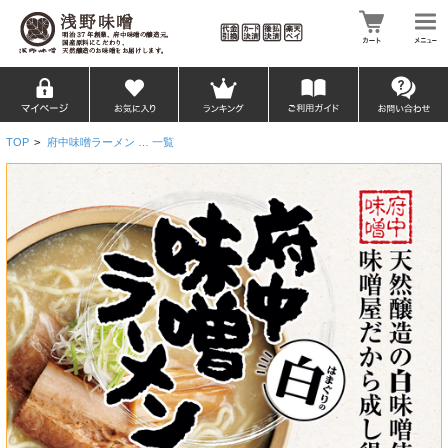
TOP
>
府中味噌ラーメン … 一覧