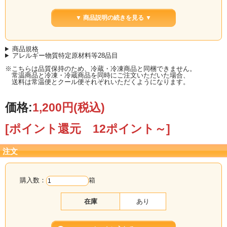
味噌屋の心意気がギュッとつまっています。
ぜひご賞味ください。
▼ 商品説明の続きを見る ▼
商品規格
アレルギー物質特定原材料等28品目
※こちらは品質保持のため、冷蔵・冷凍商品と同梱できません。
常温商品と冷凍・冷蔵商品を同時にご注文いただいた場合、
送料は常温便とクール便それぞれいただくようになります。
価格:
1,200円
(税込)
[ポイント還元 12ポイント～]
注文
購入数：
箱
在庫
あり