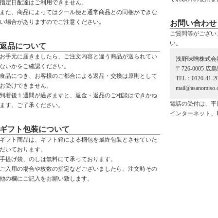
指定日配達はご利用できません。
また、商品によってはクール便と通常商品との同梱ができな
い場合がありますのでご注意ください。
お問い合わせ
ご質問等がござい
い。
返品について
お手元に届きましたら、ご注文内容と違う商品が送られてい
浅野味噌株式会
ないかをご確認ください。
〒726-0005 
食品につき、お客様のご都合による返品・交換は原則として
TEL：0120-41-2
お受けできません。
mail@asanomiso.c
到着後１週間が過ぎますと、返金・返品のご相談はできかね
電話の受付は、平
ます。ご了承ください。
インターネット、
ギフト包装について
ギフト商品は、ギフト箱による梱包を最終包装とさせていた
だいております。
手提げ袋、のしは無料にて承っております。
ご入用の場合や枚数の指定などございましたら、注文時その
他の欄にご記入をお願い致します。