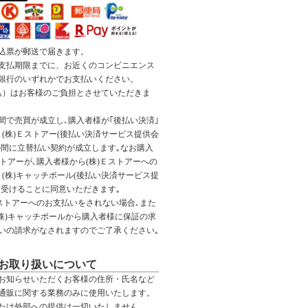
込票が郵送で届きます。
支払期限までに、お近くのコンビニエンス
銀行のいずれかでお支払いください。
税込）はお客様のご負担とさせていただきま
間で売買が成立し､購入者様が｢後払い決済｣
(株)Ｅストアー(後払い決済サービス提供会
の間に立替払い契約が成立します｡なお購入
ストアーが､購入者様から(株)Ｅストアーへの
(株)キャッチボール(後払い決済サービス提
を受けることに同意いただきます｡
Ｅストアーへのお支払いをされない場合､また
(株)キャッチボールから購入者様に保証の求
いの請求がなされますのでご了承ください｡
お取り扱いについて
お知らせいただくお客様の住所・氏名など
通販に関する業務のみに使用いたします。
たは外部への提供は一切いたしません。