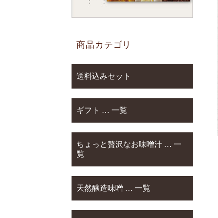
商品カテゴリ
送料込みセット
ギフト … 一覧
ちょっと贅沢なお味噌汁 … 一
覧
天然醸造味噌 … 一覧