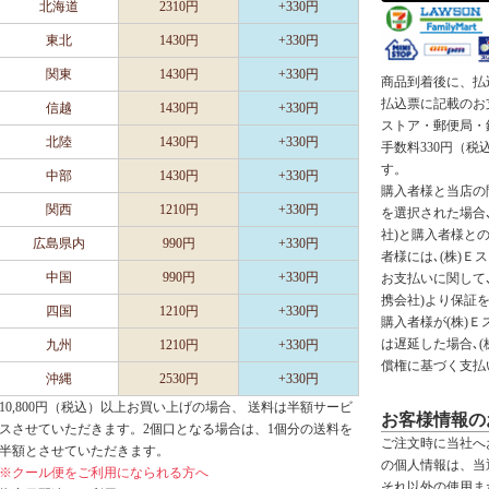
北海道
2310円
+330円
東北
1430円
+330円
関東
1430円
+330円
商品到着後に、払
払込票に記載のお
信越
1430円
+330円
ストア・郵便局・
北陸
1430円
+330円
手数料330円（
す。
中部
1430円
+330円
購入者様と当店の
関西
1210円
+330円
を選択された場合､
社)と購入者様と
広島県内
990円
+330円
者様には､(株)Ｅ
中国
990円
+330円
お支払いに関して､
携会社)より保証
四国
1210円
+330円
購入者様が(株)
は遅延した場合､
九州
1210円
+330円
償権に基づく支払
沖縄
2530円
+330円
10,800円（税込）以上お買い上げの場合、 送料は半額サービ
お客様情報の
スさせていただきます。2個口となる場合は、1個分の送料を
ご注文時に当社へ
半額とさせていただきます。
の個人情報は、当
※クール便をご利用になられる方へ
それ以外の使用ま