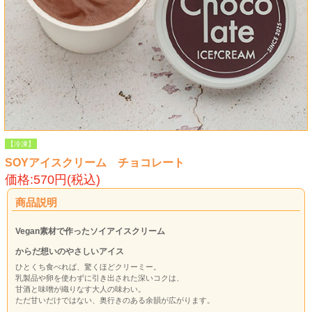
【冷凍】
SOYアイスクリーム チョコレート
価格:570円(税込)
商品説明
Vegan素材で作ったソイアイスクリーム
からだ想いのやさしいアイス
ひとくち食べれば、驚くほどクリーミー。
乳製品や卵を使わずに引き出された深いコクは、
甘酒と味噌が織りなす大人の味わい。
ただ甘いだけではない、奥行きのある余韻が広がります。
「からだにやさしいのに贅沢」、