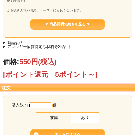
かず味噌です。
ふろ吹き大根や田楽、トーストにも良く合います。
また、胡瓜などの野菜にのせたり、トーストにつけたりするのもアリですよ！
▼ 商品説明の続きを見る ▼
商品規格
アレルギー物質特定原材料等28品目
価格:
550円
(税込)
[ポイント還元 5ポイント～]
注文
購入数：
個
在庫
あり