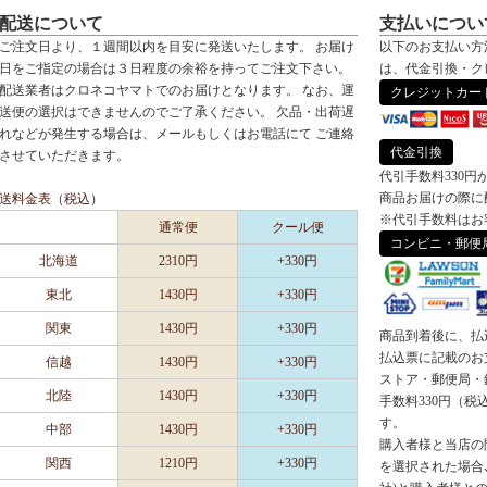
配送について
支払いについ
ご注文日より、１週間以内を目安に発送いたします。 お届け
以下のお支払い方
日をご指定の場合は３日程度の余裕を持ってご注文下さい。
は、代金引換・ク
配送業者はクロネコヤマトでのお届けとなります。 なお、運
クレジットカー
送便の選択はできませんのでご了承ください。 欠品・出荷遅
れなどが発生する場合は、メールもしくはお電話にて ご連絡
代金引換
させていただきます。
代引手数料330円
商品お届けの際に
送料金表（税込）
※代引手数料はお
通常便
クール便
コンビニ・郵便
北海道
2310円
+330円
東北
1430円
+330円
関東
1430円
+330円
商品到着後に、払
払込票に記載のお
信越
1430円
+330円
ストア・郵便局・
北陸
1430円
+330円
手数料330円（
す。
中部
1430円
+330円
購入者様と当店の
関西
1210円
+330円
を選択された場合､