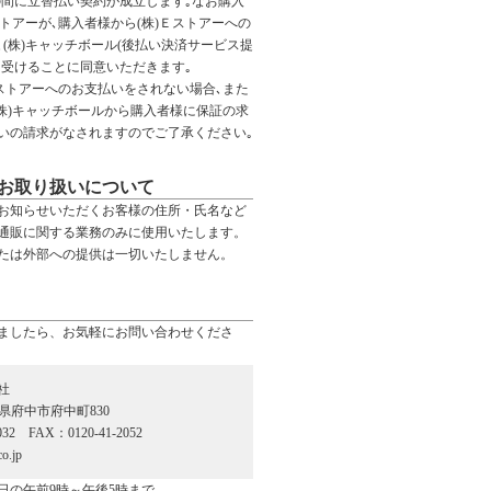
の間に立替払い契約が成立します｡なお購入
ストアーが､購入者様から(株)Ｅストアーへの
(株)キャッチボール(後払い決済サービス提
を受けることに同意いただきます｡
Ｅストアーへのお支払いをされない場合､また
(株)キャッチボールから購入者様に保証の求
いの請求がなされますのでご了承ください｡
お取り扱いについて
お知らせいただくお客様の住所・氏名など
通販に関する業務のみに使用いたします。
たは外部への提供は一切いたしません。
ましたら、お気軽にお問い合わせくださ
社
広島県府中市府中町830
032 FAX：0120-41-2052
o.jp
日の午前9時～午後5時まで。