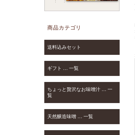
商品カテゴリ
送料込みセット
ギフト … 一覧
ちょっと贅沢なお味噌汁 … 一
覧
天然醸造味噌 … 一覧