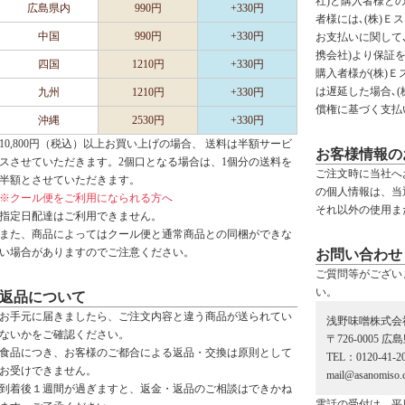
社)と購入者様と
広島県内
990円
+330円
者様には､(株)Ｅ
中国
990円
+330円
お支払いに関して､
携会社)より保証
四国
1210円
+330円
購入者様が(株)
は遅延した場合､
九州
1210円
+330円
償権に基づく支払
沖縄
2530円
+330円
10,800円（税込）以上お買い上げの場合、 送料は半額サービ
お客様情報の
スさせていただきます。2個口となる場合は、1個分の送料を
ご注文時に当社へ
半額とさせていただきます。
の個人情報は、当
※クール便をご利用になられる方へ
それ以外の使用ま
指定日配達はご利用できません。
また、商品によってはクール便と通常商品との同梱ができな
い場合がありますのでご注意ください。
お問い合わせ
ご質問等がござい
い。
返品について
お手元に届きましたら、ご注文内容と違う商品が送られてい
浅野味噌株式会
ないかをご確認ください。
〒726-0005 
食品につき、お客様のご都合による返品・交換は原則として
TEL：0120-41-2
お受けできません。
mail@asanomiso.c
到着後１週間が過ぎますと、返金・返品のご相談はできかね
電話の受付は、平